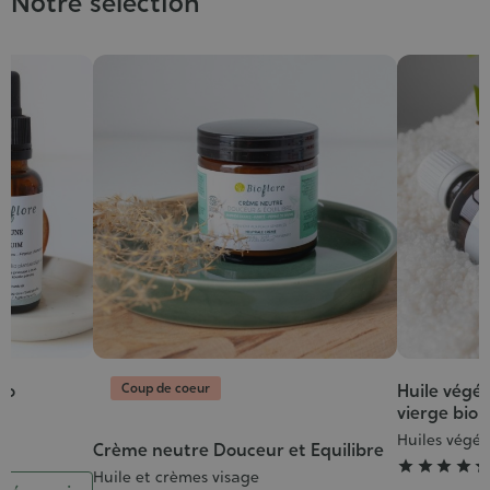
Notre sélection
Coup de coeur
io
Huile végé
Grade
vierge bio
:
s
Huiles végét
5/5
Crème neutre Douceur et Equilibre
Grade




:
Huile et crèmes visage