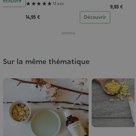
Découvrir
5/5





12 avis
9,95 €
14,95 €
Découvrir
Sur la même thématique