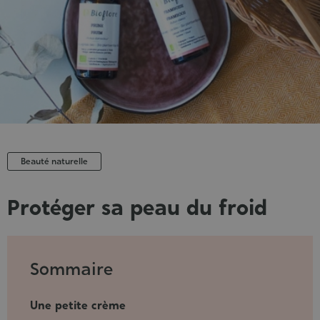
Beauté naturelle
Protéger sa peau du froid
Publié
le
:
Sommaire
06/11/2020
Une petite crème