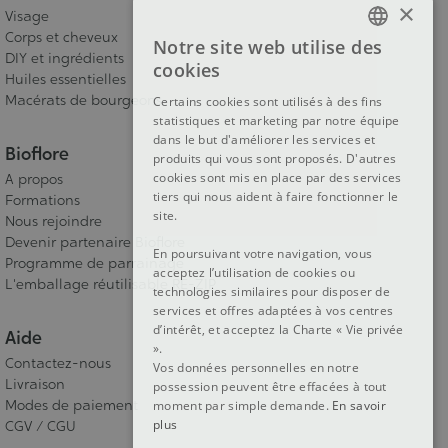
×
Visage
Corps et cheveux
Notre site web utilise des
FRENCH
DIY et ingrédients
cookies
Huiles essentielles
DUTCH
Macérats de bourgeons
Certains cookies sont utilisés à des fins
statistiques et marketing par notre équipe
ENGLISH
dans le but d'améliorer les services et
Bioflore
produits qui vous sont proposés. D'autres
cookies sont mis en place par des services
A propos
tiers qui nous aident à faire fonctionner le
Formations
site.
Nous rejoindre
Devenir partenaire Bioflore
En poursuivant votre navigation, vous
Programme de parrainage
acceptez l’utilisation de cookies ou
L'emballage réutilisable RE-ZIP
technologies similaires pour disposer de
services et offres adaptées à vos centres
d’intérêt, et acceptez la Charte « Vie privée
Aide
».
Contactez-nous
Vos données personnelles en notre
Livraison
possession peuvent être effacées à tout
Modes de paiement
moment par simple demande.
En savoir
plus
CGV / CGU