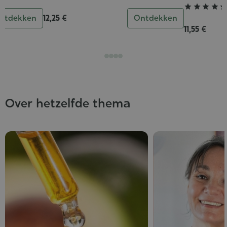




ntdekken
12,25 €
Ontdekken
11,55 €
Over hetzelfde thema