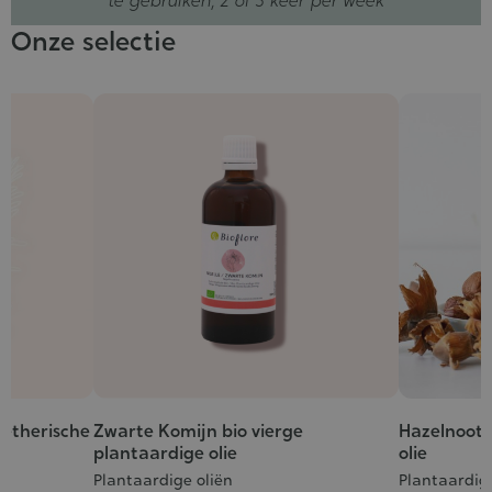
te gebruiken, 2 of 3 keer per week
Onze selectie
 etherische
Zwarte Komijn bio vierge
Hazelnoot 
Grade
plantaardige olie
olie
:
Plantaardige oliën
Plantaardige
5/5