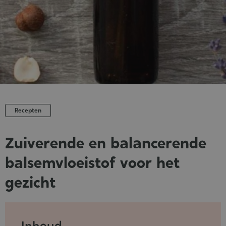
Recepten
Zuiverende en balancerende
balsemvloeistof voor het
gezicht
Published
:
06-
Inhoud