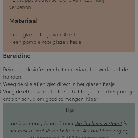
verbenon
Materiaal
een glazen flesje van 30 ml
een pompje voor glazen flesje
Bereiding
Reinig en desinfecteer het materiaal, het werkblad, de
handen.
Weeg de olie af en giet direct in het glazen flesje.
Voeg de etherische olie toe in het flesje, draai het pompje
erop en schud om goed te mengen. Klaar!
Tip
de beschadigde acné-huid
die littekens vertoont
is
het best af met Rozenbottelolie. Als nachtverzorging