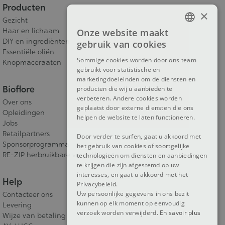
Producten
×
Gezicht
Haar en lichaam
Onze website maakt
FRENCH
DIY en ingrediënten
gebruik van cookies
Essentiële oliën
DUTCH
Sommige cookies worden door ons team
Knopmaceraaten
gebruikt voor statistische en
ENGLISH
marketingdoeleinden om de diensten en
Bioflore
producten die wij u aanbieden te
verbeteren. Andere cookies worden
Over ons
geplaatst door externe diensten die ons
Opleidingen
helpen de website te laten functioneren.
Jobs
Retailpartners
Door verder te surfen, gaat u akkoord met
Sponsorprogramma
het gebruik van cookies of soortgelijke
RE-ZIP herbruikbare verpakking
technologieën om diensten en aanbiedingen
te krijgen die zijn afgestemd op uw
interesses, en gaat u akkoord met het
Help
Privacybeleid.
Uw persoonlijke gegevens in ons bezit
Contacteer ons
kunnen op elk moment op eenvoudig
Levering
verzoek worden verwijderd.
En savoir plus
Wijze van betaling