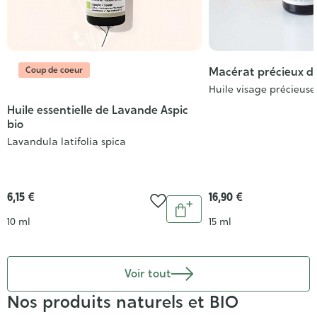
Coup de coeur
Macérat précieux d’
Huile visage précieuse
Huile essentielle de Lavande Aspic
bio
Lavandula latifolia spica
6,15 €
16,90 €
Quantité
Ajouter
Contenance
Contenance
10 ml
15 ml
au
panier
Voir tout
Nos produits naturels et BIO