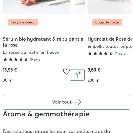
Coup de coeur
Coup de coeur
Sérum bio hydratant & repulpant à
Hydrolat de Rose d
Grade
Grade
la rose
:
:
Embellit toutes les pe
La rosée du matin en flacon
5/5
4/5





14 avis





16 avis
13,95 €
9,60 €
Quantité
Ajouter
Contenance
Contenance
30 ml
200 ml
au
panier
Voir tout
Aroma & gemmothérapie
Des solutions naturelles pour vos petits maux du