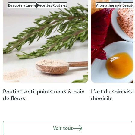
Beauté naturelle
Recettes
Routines
Aromathérapie
Beauté 
Routine anti-points noirs & bain
L’art du soin vis
de fleurs
domicile
Voir tout