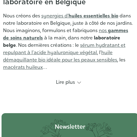
laboratoire en Belgique
Nous créons des
synergies d’
huiles essentielles bio
dans
notre laboratoire en Belgique, juste à côté de nos jardins.
Nous imaginons, formulons et fabriquons
nos
gammes
de soins naturels
à la main, dans notre
laboratoire
belge
. Nos dernières créations : le
sérum hydratant et
repulpant à l’acide hyaluronique végétal
, l’
huile
démaquillante bio idéale pour les peaux sensibles
, les
macérats huileux
…
Une équipe d’humain.es engagée qui vibre
Lire plus
sa passion des plantes
Nous sommes une
petite équipe
de 15 personnes, dont
plusieurs
herboristes
. La passion des plantes nous anime,
nous la vivons pleinement au quotidien (vous verriez la
bibliothèque de Clotilde, elle a au moins 200 livres sur les
Newsletter
plantes et la santé naturelle, une folie !). Ce qui nous fait