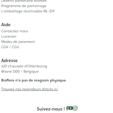
Devenir partenaire Bioflore
bio en poudre
,
rhassoul, poudres de plantes pour les
Programme de parrainage
cheveux
, nous vous proposons une large palette de
L'emballage réutilisable RE-ZIP
matières premières végétales brutes. Vous pouvez utiliser
ces extraits végétaux purs pour les soins de votre visage,
Aide
du corps et des cheveux ou bien réaliser vos propres
Contactez-nous
recettes de cosmétique maison
. Nos extraits de plantes
Livraison
sont frais pour bénéficier pleinement de tous leurs actifs.
Modes de paiement
CGV / CGU
Adresse
420 chaussée d'Ottenbourg
Wavre 1300 - Belgique
Bioflore n’a pas de magasin physique.
Trouvez nos revendeurs directs ici
Suivez-nous !