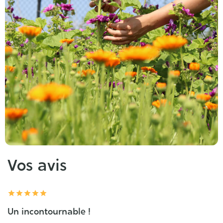
Vos avis





Un incontournable !
L