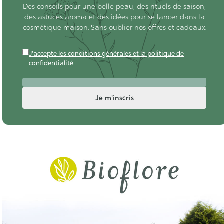
vibrer chaque jour
: vous transmettre notre passion des
Des conseils pour une belle peau, des rituels de saison,
matières premières végétales, vous apprendre à aimer
des astuces aroma et des idées pour se lancer dans la
les huiles végétales,
vous aider à vivre une vie plus
cosmétique maison. Sans oublier nos offres et cadeaux.
naturelle
.
J'accepte les conditions générales et la politique de
Notre mission d’entreprise :
Contribuer à un monde en
confidentialité
équilibre avec ses ressources naturelles,
nous œuvrons à
être une
entreprise à impact positif
.
Je m'inscris
Bioflore, l’expert des huiles
essentielles et de l’aromathérapie
depuis 30 ans !
Depuis 30 ans, nous travaillons à rechercher
les plus
belles huiles essentielles bio
auprès de productrices et
producteurs engagés, avec une vraie attention au terroir,
aux pratiques agricoles vertueuses, à une distillation de
haute qualité. Toutes les huiles essentielles que nous
vous proposons sont
100% pures, bio, complètes,