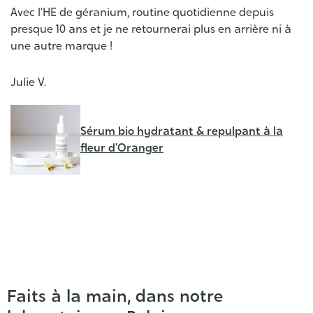
Avec l’HE de géranium, routine quotidienne depuis
J
presque 10 ans et je ne retournerai plus en arrière ni à
et
une autre marque !
s
pr
gr
Julie V.
sa
Sérum bio hydratant & repulpant à la
Ch
fleur d’Oranger
Faits à la main, dans notre