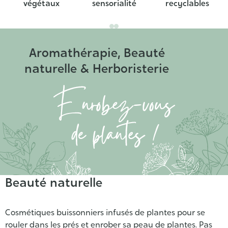
végétaux
sensorialité
recyclables
Aromathérapie, Beauté
naturelle & Herboristerie
Enrobez-
vous
de
plantes
!
Beauté naturelle
Cosmétiques buissonniers infusés de plantes pour se
rouler dans les prés et enrober sa peau de plantes. Pas