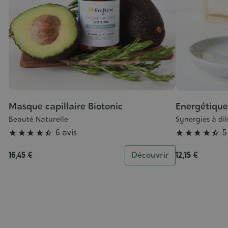
Masque capillaire Biotonic
Energétique
Grade
Grade
:
:
Beauté Naturelle
Synergies à di
4/5
4/5
6 avis
5










r
16,45 €
Découvrir
12,15 €