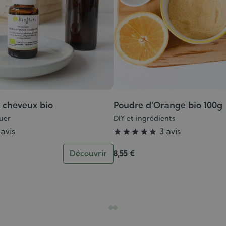
 cheveux bio
Poudre d'Orange bio 100g
Grade
:
luer
DIY et ingrédients
5/5
 avis
3 avis





Découvrir
8,55 €