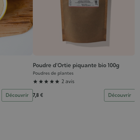
Poudre d'Ortie piquante bio 100g
P
Grade
G
1
:
:
Poudres de plantes
5/5
5
Po
2 avis





Découvrir
7,8 €
Découvrir
11