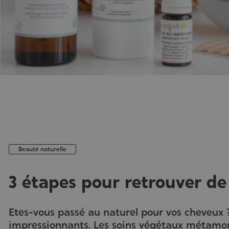
Beauté naturelle
3 étapes pour retrouver d
Publié
le
Etes-vous passé au naturel pour vos cheveux ?
:
impressionnants. Les soins végétaux métamor