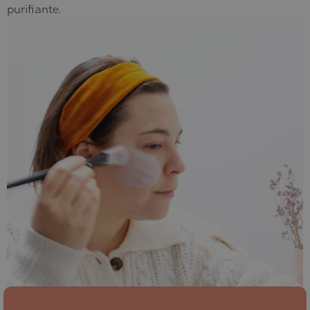
purifiante.
Conseils