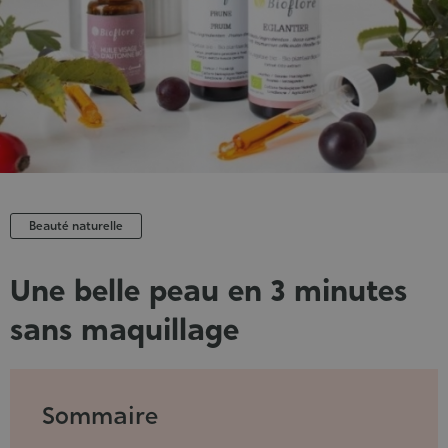
Beauté naturelle
Une belle peau en 3 minutes
sans maquillage
Publié
le
:
Sommaire
11/04/2023