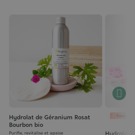
Coup de c
Hydrolat de Géranium Rosat
Grade
:
Bourbon bio
5/5
Hydrolat 
Grade
Purifie, revitalise et apaise