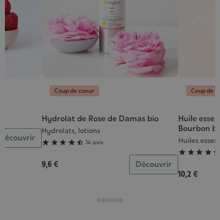
Coup de coeur
Coup de c
Hydrolat de Rose de Damas bio
Huile essen
Grade
Grade
Bourbon bi
:
:
Hydrolats, lotions
Découvrir
Huiles essent
4/5
5/5





14 avis




9,6 €
Découvrir
10,2 €