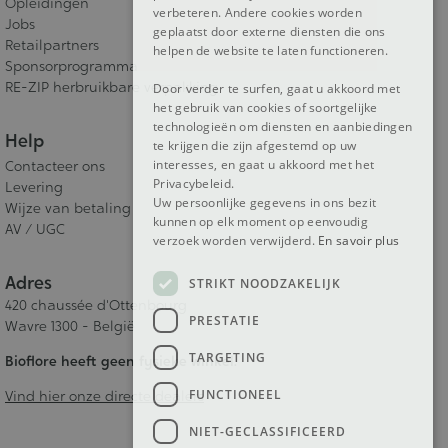
Opleidingen
verbeteren. Andere cookies worden
Jobs
geplaatst door externe diensten die ons
Retailpartners
helpen de website te laten functioneren.
Sponsorprogramma
RE-ZIP herbruikbare verpakking
Door verder te surfen, gaat u akkoord met
het gebruik van cookies of soortgelijke
technologieën om diensten en aanbiedingen
Help
te krijgen die zijn afgestemd op uw
interesses, en gaat u akkoord met het
Contacteer ons
Privacybeleid.
Levering
Uw persoonlijke gegevens in ons bezit
Wijze van betaling
kunnen op elk moment op eenvoudig
AV / UGC
verzoek worden verwijderd.
En savoir plus
Adres
STRIKT NOODZAKELIJK
420 chaussée d'Ottenbourg
PRESTATIE
Wavre 1300 - België
TARGETING
Bioflore heeft geen fysieke winkel.
FUNCTIONEEL
Vind hier onze directe dealers
NIET-GECLASSIFICEERD