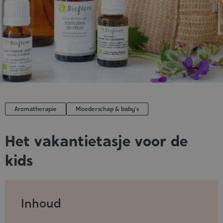
Aromatherapie
Moederschap & baby's
Het vakantietasje voor de
kids
Published
:
30-
Inhoud
07-
2021