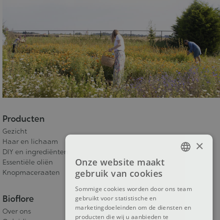
Producten
Gezicht
Haar en lichaam
×
DIY en ingrediënten
Onze website maakt
Essentiële oliën
FRENCH
gebruik van cookies
Knopmaceraaten
DUTCH
Sommige cookies worden door ons team
Bioflore
gebruikt voor statistische en
ENGLISH
marketingdoeleinden om de diensten en
Over ons
producten die wij u aanbieden te