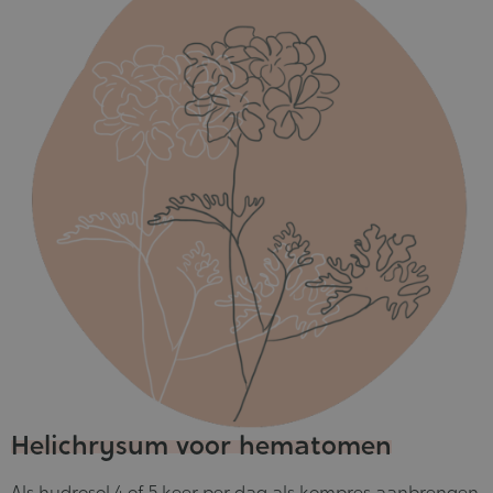
Helichrysum voor hematomen
Als hydrosol 4 of 5 keer per dag als kompres aanbrengen