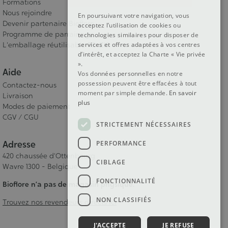
Formations
Nous rejoindre
En poursuivant votre navigation, vous
Devenir partenaire Bioflore
acceptez l’utilisation de cookies ou
Programme de parrainage
technologies similaires pour disposer de
L'emballage réutilisable RE-ZIP
services et offres adaptées à vos centres
d’intérêt, et acceptez la Charte « Vie privée
».
Aide
Vos données personnelles en notre
possession peuvent être effacées à tout
Contactez-nous
moment par simple demande.
En savoir
Livraison
plus
Modes de paiement
CGV / CGU
STRICTEMENT NÉCESSAIRES
Adresse
PERFORMANCE
420 chaussée d'Ottenbourg
CIBLAGE
Wavre 1300 - Belgique
FONCTIONNALITÉ
Bioflore n’a pas de magasin physique.
NON CLASSIFIÉS
Trouvez nos revendeurs directs ici
J'ACCEPTE
JE REFUSE