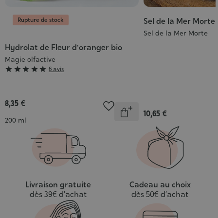
Rupture de stock
Sel de la Mer Morte
Sel de la Mer Morte
Hydrolat de Fleur d'oranger bio
Magie olfactive
Grade





6 avis
:
5/5
8,35 €
Quantité
10,65 €
Indisponible
Contenance
200 ml
Livraison gratuite
Cadeau au choix
dès 39€ d’achat
dès 50€ d’achat