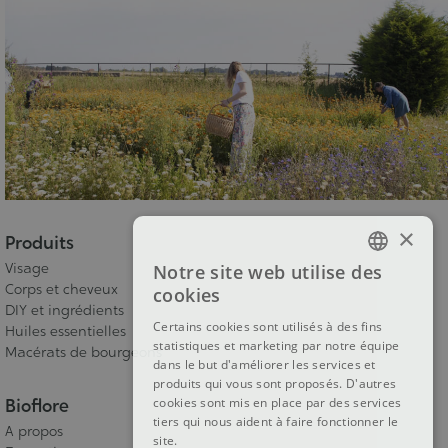
×
Produits
Visage
Notre site web utilise des
FRENCH
Corps et cheveux
cookies
DIY et ingrédients
DUTCH
Certains cookies sont utilisés à des fins
Huiles essentielles
statistiques et marketing par notre équipe
ENGLISH
Macérats de bourgeons
dans le but d'améliorer les services et
produits qui vous sont proposés. D'autres
Bioflore
cookies sont mis en place par des services
tiers qui nous aident à faire fonctionner le
A propos
site.